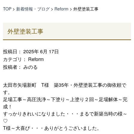
TOP
>
新着情報・ブログ
>
Reform
>
外壁塗装工事
外壁塗装工事
投稿日： 2025年 6月 17日
カテゴリ：
Reform
投稿者： みのる
太田市矢場新町 T様 築35年・外壁塗装工事の御依頼で
す。
足場工事～高圧洗浄～下塗り～上塗り２回～足場解体～完
成！
すっかりきれいになりました・・・まるで新築当時の様～
♡
T様～大喜び・・・ありがとうございました。