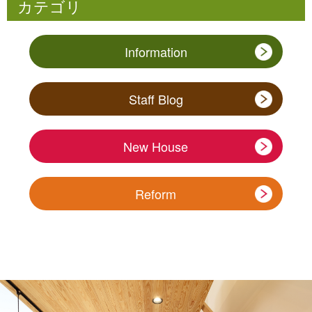
カテゴリ
Information
Staff Blog
New House
Reform