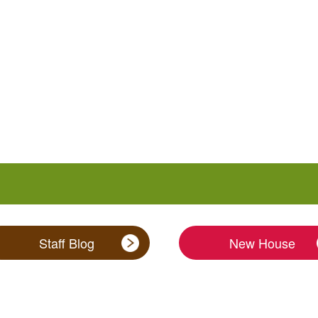
Staff Blog
New House