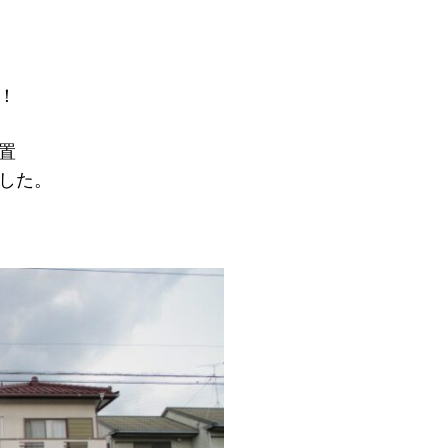
！
置
した。