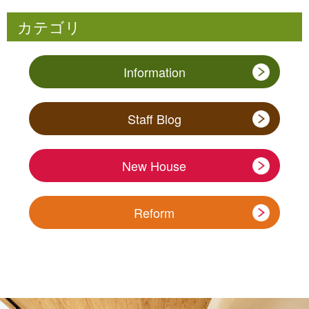
カテゴリ
Information
Staff Blog
New House
Reform