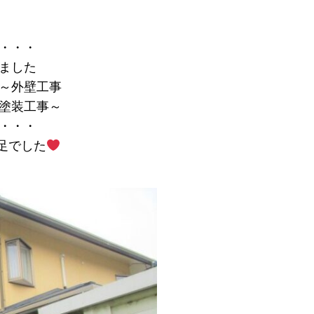
・・・
ました
～外壁工事
塗装工事～
・・・
足でした