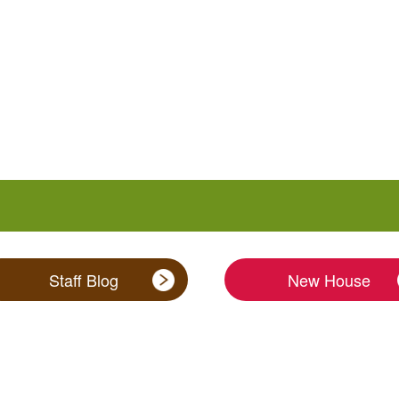
Staff Blog
New House