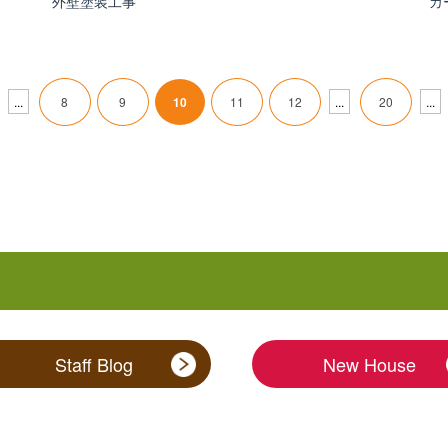
外壁塗装工事
カ
...
8
9
10
11
12
...
20
...
Staff Blog
New House